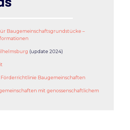
ds
ür Baugemeinschaftsgrundstücke –
nformationen
ilhelmsburg
(update 2024)
it
örderrichtlinie Baugemeinschaften
augemeinschaften mit genossenschaftlichem